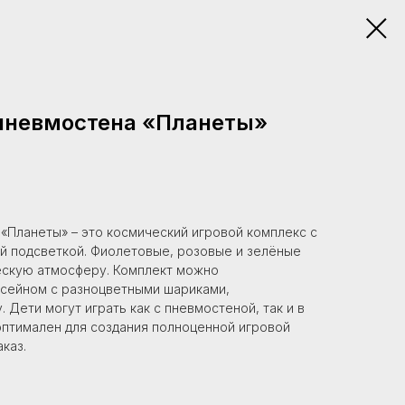
пневмостена «Планеты»
«Планеты» – это космический игровой комплекс с
й подсветкой. Фиолетовые, розовые и зелёные
ескую атмосферу. Комплект можно
ссейном с разноцветными шариками,
Дети могут играть как с пневмостеной, так и в
оптимален для создания полноценной игровой
каз.