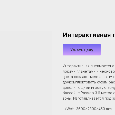
Интерактивная 
Узнать цену
Интерактивная пневмостена 
яркими планетами и неоново
цвета создают межгалактич
доукомплектовать сухим ба
дополняющими игровую зону. 
бассейне.Размер 3.6 метра 
зоны. Изготавливается под за
LxWxH: 3600x2300x450 mm