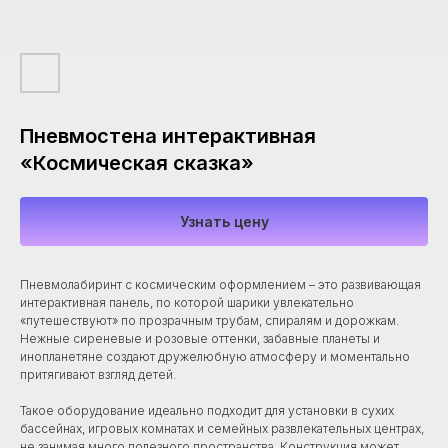
Пневмостена интерактивная
«Космическая сказка»
Узнать цену
Пневмолабиринт с космическим оформлением – это развивающая
интерактивная панель, по которой шарики увлекательно
«путешествуют» по прозрачным трубам, спиралям и дорожкам.
Нежные сиреневые и розовые оттенки, забавные планеты и
инопланетяне создают дружелюбную атмосферу и моментально
притягивают взгляд детей.
Такое оборудование идеально подходит для установки в сухих
бассейнах, игровых комнатах и семейных развлекательных центрах,
не занимая много полезного пространства. Конструкция может