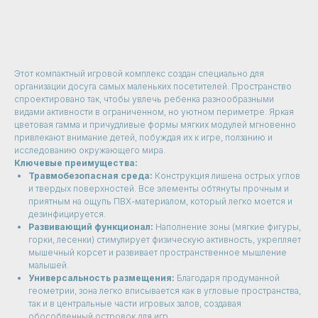
Узнать цену
Этот компактный игровой комплекс создан специально для
организации досуга самых маленьких посетителей. Пространство
спроектировано так, чтобы увлечь ребенка разнообразными
видами активности в ограниченном, но уютном периметре. Яркая
цветовая гамма и причудливые формы мягких модулей мгновенно
привлекают внимание детей, побуждая их к игре, ползанию и
исследованию окружающего мира.
Ключевые преимущества:
Травмобезопасная среда:
Конструкция лишена острых углов
и твердых поверхностей. Все элементы обтянуты прочным и
приятным на ощупь ПВХ-материалом, который легко моется и
дезинфицируется.
Развивающий функционал:
Наполнение зоны (мягкие фигуры,
горки, лесенки) стимулирует физическую активность, укрепляет
мышечный корсет и развивает пространственное мышление
малышей.
Универсальность размещения:
Благодаря продуманной
геометрии, зона легко вписывается как в угловые пространства,
так и в центральные части игровых залов, создавая
обособленный островок для игр.