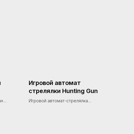
я
Игровой автомат
стрелялки Hunting Gun
а»
Игровой автомат-стрелялка
 3 метра
стрелялки Hunting Gun — это
 в
современный интерактивный тир
етских
для установки в развлекательных
центрах, ТРЦ и игровых зонах.