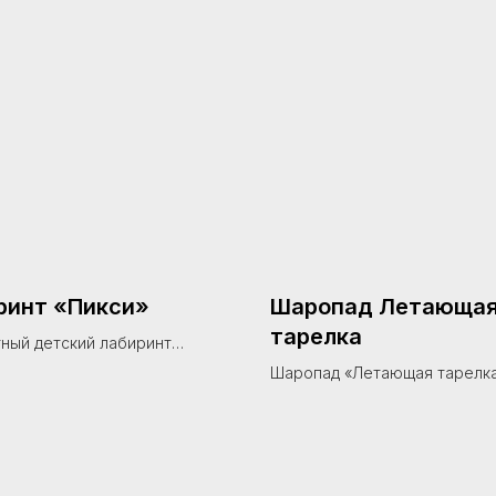
ринт «Пикси»
Шаропад Летающа
тарелка
ный детский лабиринт
м 3,2×2,7×2,1 м
Шаропад «Летающая тарелк
высота×ширина) с ярким, но
диаметром 150 см и высотой
оформлением для игр
— впечатляющий аттракцион
ников.
космической тематике для д
центров. Яркий дизайн НЛО и
мощная циркуляция шариков