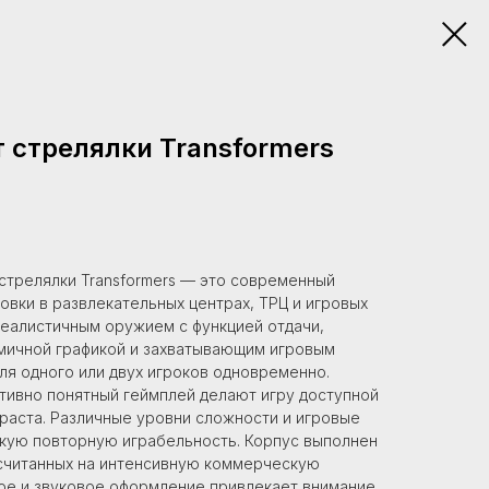
 стрелялки Transformers
стрелялки Transformers — это современный
овки в развлекательных центрах, ТРЦ и игровых
реалистичным оружием с функцией отдачи,
мичной графикой и захватывающим игровым
ля одного или двух игроков одновременно.
тивно понятный геймплей делают игру доступной
раста. Различные уровни сложности и игровые
ую повторную играбельность. Корпус выполнен
ссчитанных на интенсивную коммерческую
ое и звуковое оформление привлекает внимание