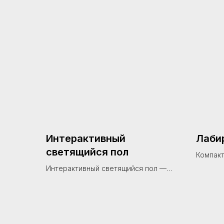
Интерактивный
Лаби
светящийся пол
Компакт
размеро
Интерактивный светящийся пол —
(длина×
декоративное светодиодное
мягким 
покрытие с эффектом
дошколь
бесконечности для детских
развлекательных центров и игровых
зон. Панели из закаленного стекла