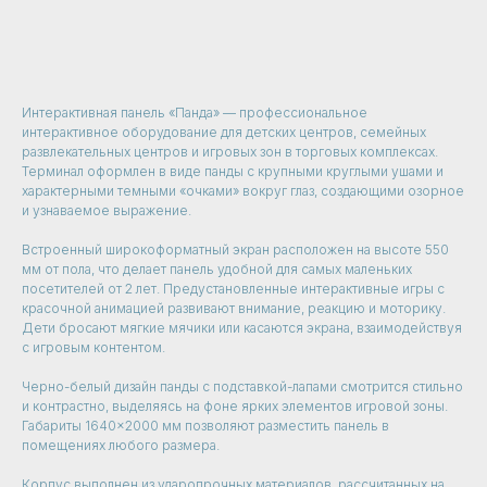
Узнать цену
Интерактивная панель «Панда» — профессиональное
интерактивное оборудование для детских центров, семейных
развлекательных центров и игровых зон в торговых комплексах.
Терминал оформлен в виде панды с крупными круглыми ушами и
характерными темными «очками» вокруг глаз, создающими озорное
и узнаваемое выражение.
Встроенный широкоформатный экран расположен на высоте 550
мм от пола, что делает панель удобной для самых маленьких
посетителей от 2 лет. Предустановленные интерактивные игры с
красочной анимацией развивают внимание, реакцию и моторику.
Дети бросают мягкие мячики или касаются экрана, взаимодействуя
с игровым контентом.
Черно-белый дизайн панды с подставкой-лапами смотрится стильно
и контрастно, выделяясь на фоне ярких элементов игровой зоны.
Габариты 1640×2000 мм позволяют разместить панель в
помещениях любого размера.
Корпус выполнен из ударопрочных материалов, рассчитанных на