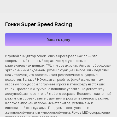
Гонки Super Speed Racing
Узнать цену
Игровой симулятор гонок Гонки Super Speed Racing — это
современный гоночный аттракцион для установки в
развлекательных центрах, ТРЦ и игровых зонах. Автомат оборудован
эргономичным сиденьем, рулём с функцией вибрации и педалями
газа и тормоза, что обеспечивает реалистичное ощущение
вождения. Большой HD-экран с яркой графикой и динамичным
игровым процессом погружает игрока в атмосферу настоящих
гонок. Простое и интуитивно понятное управление делает игру
доступной для посетителей любого возраста. Возможен одиночный
режим или соревнование с другими игроками в сетевом режиме.
Корпус выполнен из прочных материалов, устойчивых к
интенсивной эксплуатации. Предусмотрена установка
жетоноприёмника или купюроприёмника. Яркое LED-оформление